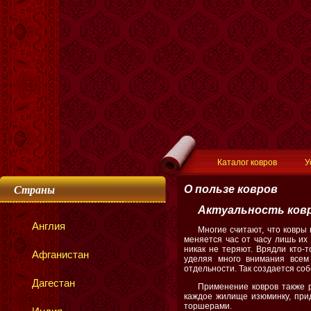
Каталог ковров
У
Страны
О пользе ковров
Актуальность ков
Англия
Многие считают, что ковры
меняется час от часу лишь их 
никак не теряют. Врядли кто-
Афганистан
уделяя много внимания всем
отдельности. Так создается со
Дагестан
Применение ковров также р
каждое жилище изюминку, прид
торшерами.