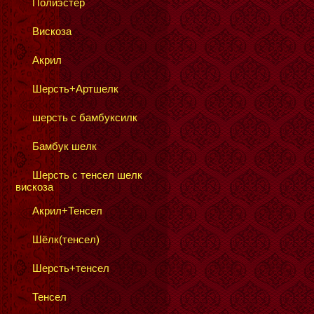
Полиэстер
Вискоза
Акрил
Шерсть+Артшелк
шерсть с бамбуксилк
Бамбук шелк
Шерсть с тенсел шелк
вискоза
Акрил+Тенсел
Шёлк(тенсел)
Шерсть+тенсел
Тенсел