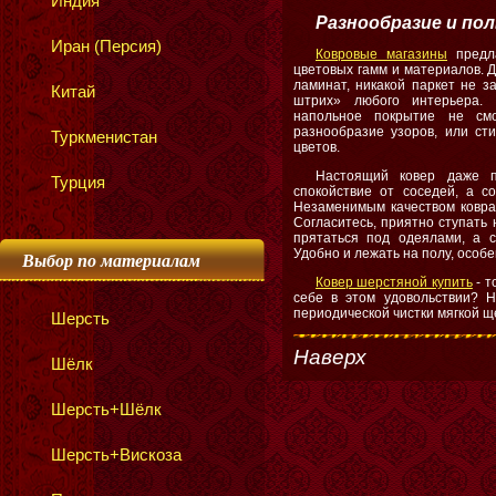
Индия
Разнообразие и пол
Иран (Персия)
Ковровые магазины
предла
цветовых гамм и материалов. Д
ламинат, никакой паркет не з
Китай
штрих» любого интерьера. 
напольное покрытие не см
разнообразие узоров, или сти
Туркменистан
цветов.
Настоящий ковер даже 
Турция
спокойствие от соседей, а со
Незаменимым качеством ковра 
Согласитесь, приятно ступать н
прятаться под одеялами, а 
Удобно и лежать на полу, особ
Выбор по материалам
Ковер шерстяной купить
- т
себе в этом удовольствии? Н
периодической чистки мягкой щ
Шерсть
Наверх
Шёлк
Шерсть+Шёлк
Шерсть+Вискоза