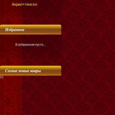
Акрил+тенсел
Избранное
В избранном пусто...
Самые новые ковры
