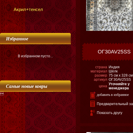
Акрил+тенсел
Избранное
ОГ30AV25SS
В избранном пусто...
страна
Индия
материал
Шёлк
размер
75 см х 328 см
артикул
ОГ30AV25SS
Уточняйте у
Самые новые ковры
цена
менеджера

добавить в избранное
Предварительный за
Показать другу