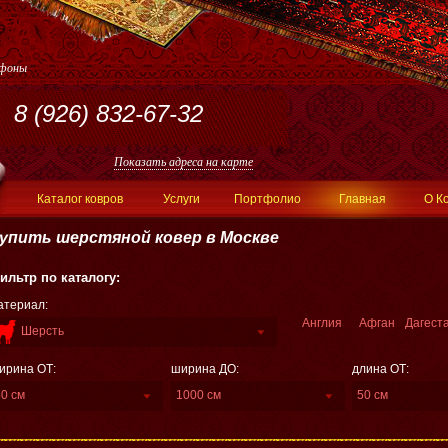
ефоны
8 (926) 832-67-32
Показать адреса на карте
Каталог ковров
Услуги
Портфолио
Главная
О К
упить шерстяной ковер в Москве
ильтр по каталогу:
атериал:
Англия
Афган
Дагест
Шерсть
ирина ОТ:
ширина ДО:
длина ОТ:
50 см
1000 см
50 см