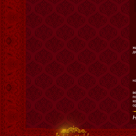
ж
д
н
в
п
к
о
Н