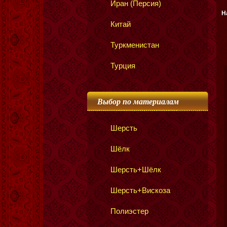
Иран (Персия)
Н
Китай
Туркменистан
Турция
Выбор по материалам
Шерсть
Шёлк
Шерсть+Шёлк
Шерсть+Вискоза
Полиэстер