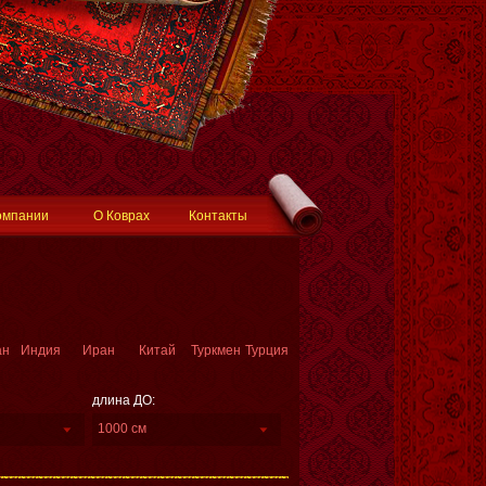
омпании
О Коврах
Контакты
ан
Индия
Иран
Китай
Туркмен
Турция
длина ДО:
1000 см