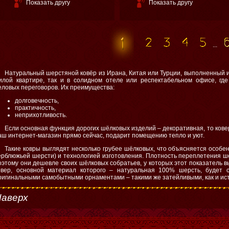
Показать другу
Показать другу
...
Натуральный шерстяной ковёр из Ирана, Китая или Турции, выполненный ис
илой квартире, так и в солидном отеле или респектабельном офисе, где
еловых переговоров. Их преимущества:
долговечность,
практичность,
неприхотливость.
Если основная функция дорогих шёлковых изделий – декоративная, то кове
аш интернет-магазин прямо сейчас, подарит помещению тепло и уют.
Такие ковры выглядят несколько грубее шёлковых, что объясняется особе
ерблюжьей шерсти) и технологией изготовления. Плотность переплетения ше
оэтому они дешевле своих шёлковых собратьев, у которых этот показатель вы
овер, основной материал которого – натуральная 100% шерсть, будет 
ригинальными самобытными орнаментами – такими же затейливыми, как и ист
аверх