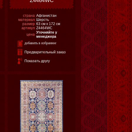
Z4464WC
страна
Афганистан
материал
Шерсть
размер
63 см х 172 см
артикул
Z4464WC
Уточняйте у
цена
менеджера
добавить в избранное
Предварительный заказ
Показать другу