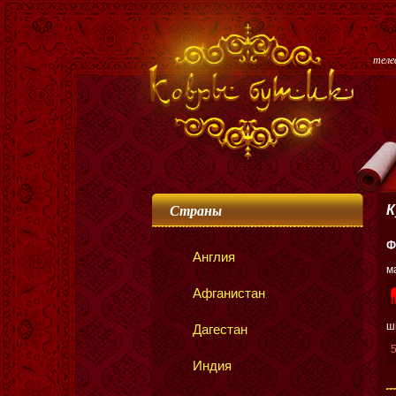
тел
Страны
К
Ф
Англия
м
Афганистан
ш
Дагестан
Индия