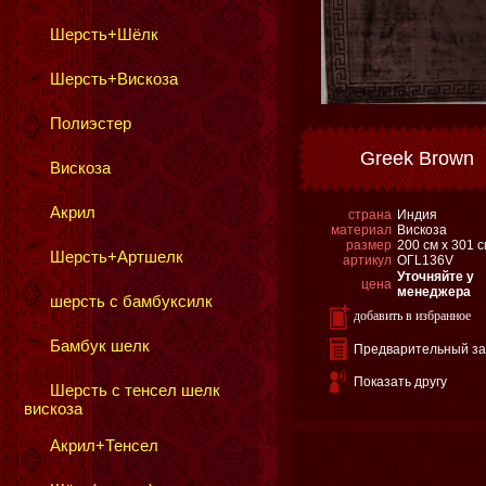
Шерсть+Шёлк
Шерсть+Вискоза
Полиэстер
Greek Brown
Вискоза
Акрил
страна
Индия
материал
Вискоза
размер
200 см х 301 
Шерсть+Артшелк
артикул
ОГL136V
Уточняйте у
цена
менеджера
шерсть с бамбуксилк
добавить в избранное
Бамбук шелк
Предварительный за
Показать другу
Шерсть с тенсел шелк
вискоза
Акрил+Тенсел