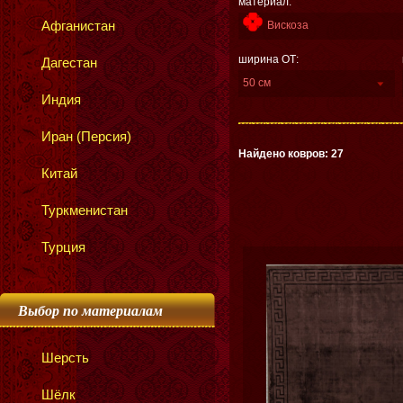
материал:
Афганистан
Вискоза
ширина ОТ:
Дагестан
50 см
Индия
Иран (Персия)
Найдено ковров: 27
Китай
Туркменистан
Турция
Выбор по материалам
Шерсть
Шёлк