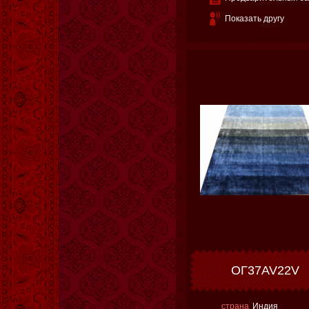
Показать другу
ОГ37AV22V
страна
Индия