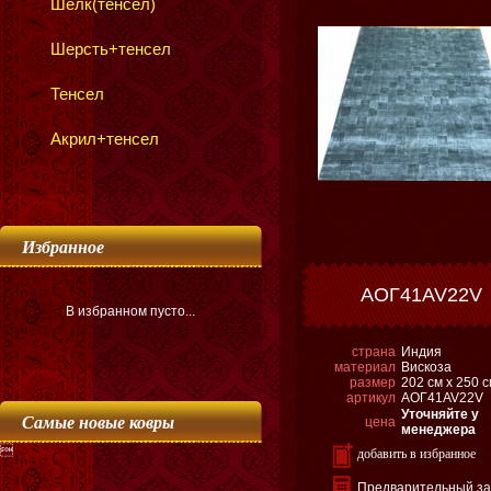
Шёлк(тенсел)
Шерсть+тенсел
Тенсел
Акрил+тенсел
Избранное
АОГ41AV22V
В избранном пусто...
страна
Индия
материал
Вискоза
размер
202 см х 250 
артикул
АОГ41AV22V
Уточняйте у
Самые новые ковры
цена
менеджера

добавить в избранное
Предварительный за