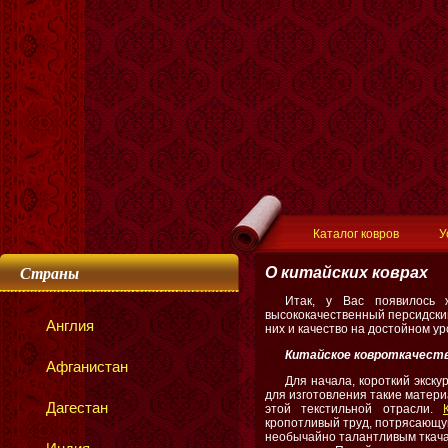
Каталог ковров
У
Страны
О китайских коврах
Итак, у Вас появилось 
высококачественный персидски
Англия
них и качество на достойном у
Китайское ковроткачест
Афганистан
Для начала, короткий экску
для изготовления такие матери
Дагестан
этой текстильной отрасли.
кропотливый труд, потрясающую
необычайно талантливым ткачам