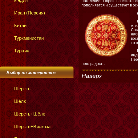
Индия
поколение. Порой на изготовл
пополняется и существует в ос
Иран (Персия)
Китай
ж и
Сог
наб
Туркменистан
вос
то 
Турция
инд
Пер
него радость.
Выбор по материалам
Наверх
Шерсть
Шёлк
Шерсть+Шёлк
Шерсть+Вискоза