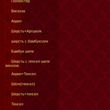
Полиэстер
Вискоза
Акрил
Шерсть+Артшелк
шерсть с бамбуксилк
Бамбук шелк
Шерсть с тенсел шелк
вискоза
Акрил+Тенсел
Шёлк(тенсел)
Шерсть+тенсел
Тенсел