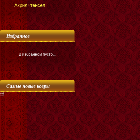
Акрил+тенсел
Избранное
В избранном пусто...
Самые новые ковры
