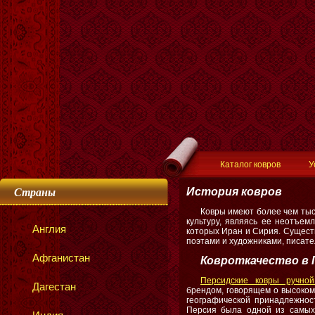
Каталог ковров
У
Страны
История ковров
Ковры имеют более чем тыс
культуру, являясь ее неотъем
Англия
которых Иран и Сирия. Существ
поэтами и художниками, писат
Афганистан
Ковроткачество в
Персидские ковры ручно
Дагестан
брендом, говорящем о высоком 
географической принадлежнос
Персия была одной из самых