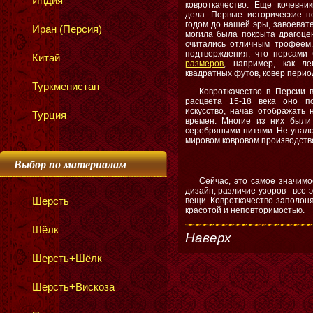
Индия
ковроткачество. Еще кочевни
дела. Первые исторические п
годом до нашей эры, завоевате
Иран (Персия)
могила была покрыта драгоце
считались отличным трофеем.
подтверждения, что персам
Китай
размеров
, например, как ле
квадратных футов, ковер перио
Туркменистан
Ковроткачество в Персии 
расцвета 15-18 века оно п
искусство, начав отображать
Турция
времен. Многие из них были
серебряными нитями. Не упало 
мировом ковровом производств
Выбор по материалам
Сейчас, это самое значимо
дизайн, различие узоров - все
Шерсть
вещи. Ковроткачество заполоня
красотой и неповторимостью.
Шёлк
Наверх
Шерсть+Шёлк
Шерсть+Вискоза