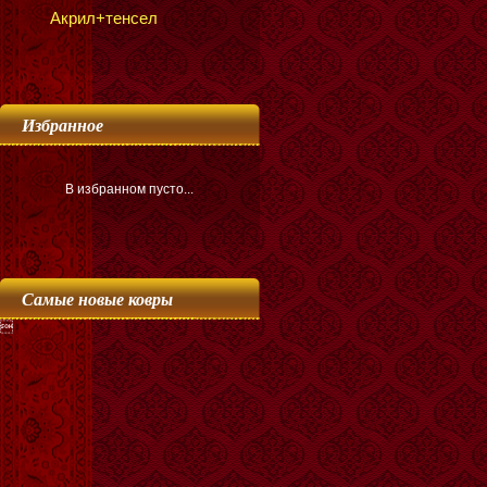
Акрил+тенсел
Избранное
В избранном пусто...
Самые новые ковры
