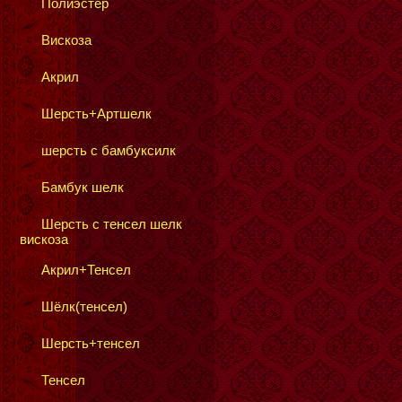
Полиэстер
Вискоза
Акрил
Шерсть+Артшелк
шерсть с бамбуксилк
Бамбук шелк
Шерсть с тенсел шелк
вискоза
Акрил+Тенсел
Шёлк(тенсел)
Шерсть+тенсел
Тенсел